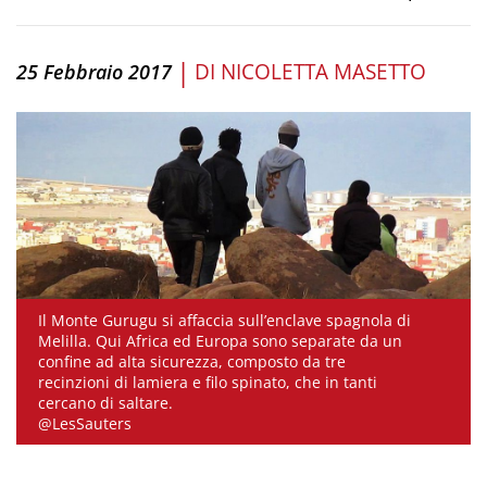
|
DI
NICOLETTA MASETTO
25 Febbraio 2017
Il Monte Gurugu si affaccia sull’enclave spagnola di
Melilla. Qui Africa ed Europa sono separate da un
confine ad alta sicurezza, composto da tre
recinzioni di lamiera e filo spinato, che in tanti
cercano di saltare.
@LesSauters