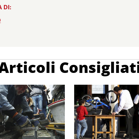
 DI:
O
Articoli Consigliat