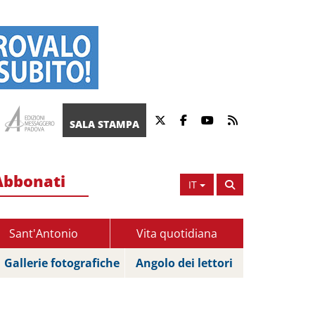
SALA STAMPA
Abbonati
IT
Sant'Antonio
Vita quotidiana
Gallerie fotografiche
Angolo dei lettori