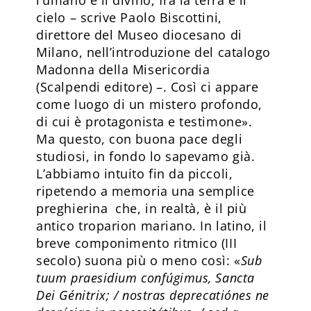
l’umano e il divino, fra la terra e il
cielo – scrive Paolo Biscottini,
direttore del Museo diocesano di
Milano, nell’introduzione del catalogo
Madonna della Misericordia
(Scalpendi editore) –. Così ci appare
come luogo di un mistero profondo,
di cui è protagonista e testimone».
Ma questo, con buona pace degli
studiosi, in fondo lo sapevamo già.
L’abbiamo intuito fin da piccoli,
ripetendo a memoria una semplice
preghierina che, in realtà, è il più
antico troparion mariano. In latino, il
breve componimento ritmico (III
secolo) suona più o meno così: «
Sub
tuum praesidium confúgimus, Sancta
Dei Génitrix; / nostras deprecatiónes ne