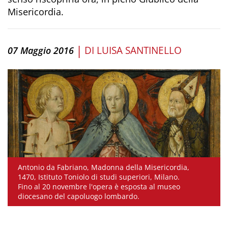
Misericordia.
|
DI
LUISA SANTINELLO
07 Maggio 2016
Antonio da Fabriano, Madonna della Misericordia,
1470, Istituto Toniolo di studi superiori, Milano.
Fino al 20 novembre l'opera è esposta al museo
diocesano del capoluogo lombardo.