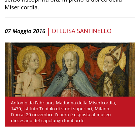
Misericordia.
|
DI
LUISA SANTINELLO
07 Maggio 2016
Antonio da Fabriano, Madonna della Misericordia,
1470, Istituto Toniolo di studi superiori, Milano.
Fino al 20 novembre l'opera è esposta al museo
diocesano del capoluogo lombardo.