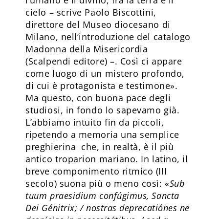
l’umano e il divino, fra la terra e il
cielo – scrive Paolo Biscottini,
direttore del Museo diocesano di
Milano, nell’introduzione del catalogo
Madonna della Misericordia
(Scalpendi editore) –. Così ci appare
come luogo di un mistero profondo,
di cui è protagonista e testimone».
Ma questo, con buona pace degli
studiosi, in fondo lo sapevamo già.
L’abbiamo intuito fin da piccoli,
ripetendo a memoria una semplice
preghierina che, in realtà, è il più
antico troparion mariano. In latino, il
breve componimento ritmico (III
secolo) suona più o meno così: «
Sub
tuum praesidium confúgimus, Sancta
Dei Génitrix; / nostras deprecatiónes ne