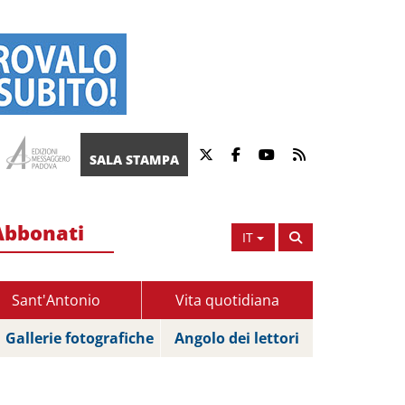
SALA STAMPA
Abbonati
IT
Sant'Antonio
Vita quotidiana
Gallerie fotografiche
Angolo dei lettori