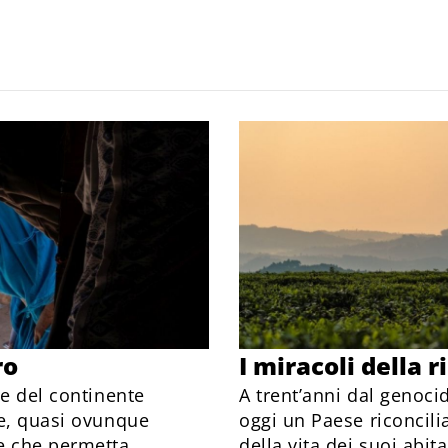
ro
I miracoli della r
ne del continente
A trent’anni dal genoci
re, quasi ovunque
oggi un Paese riconcilia
e che permetta
della vita dei suoi abit