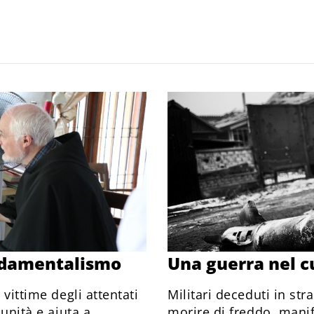
ondamentalismo
Una guerra nel c
 vittime degli attentati
Militari deceduti in stra
munità e aiuta a
morire di freddo, manife