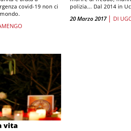
rgenza covid-19 non ci
polizia... Dal 2014 in U
il mondo.
|
20 Marzo 2017
DI
UGO
ZAMENGO
a vita