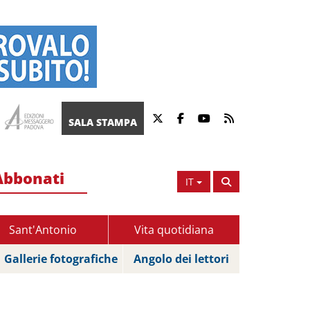
SALA STAMPA
Abbonati
IT
Sant'Antonio
Vita quotidiana
Gallerie fotografiche
Angolo dei lettori