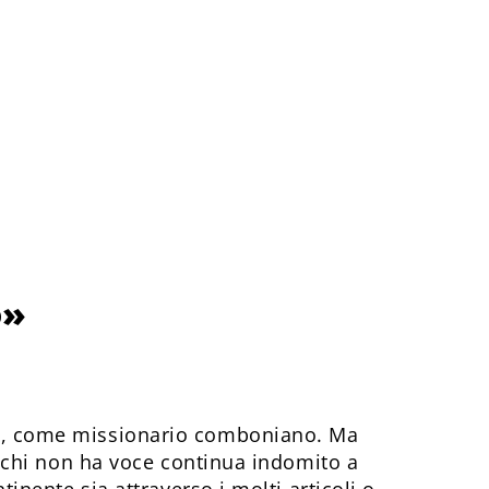
o»
ngo, come missionario comboniano. Ma
di chi non ha voce continua indomito a
tinente sia attraverso i molti articoli o