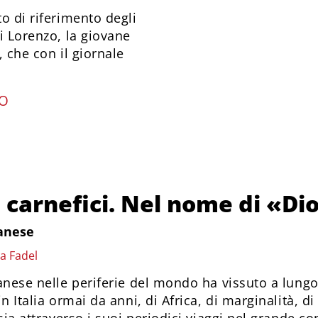
to di riferimento degli
Di Lorenzo, la giovane
, che con il giornale
IO
 carnefici. Nel nome di «Di
banese
a Fadel
anese nelle periferie del mondo ha vissuto a lu
n Italia ormai da anni, di Africa, di marginalità, 
sia attraverso i suoi periodici viaggi nel grande con