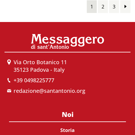
1
2
3
Via Orto Botanico 11
35123 Padova - Italy
+39 0498225777
redazione@santantonio.org
Noi
Storia