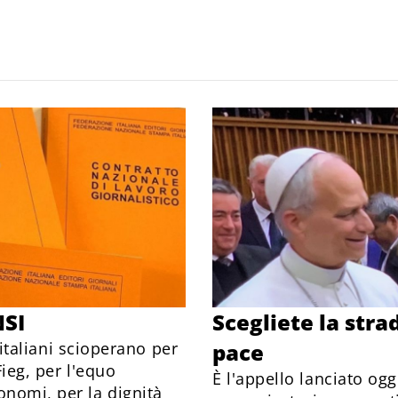
SI
Scegliete la str
i italiani scioperano per
pace
Fieg, per l'equo
È l'appello lanciato ogg
onomi, per la dignità