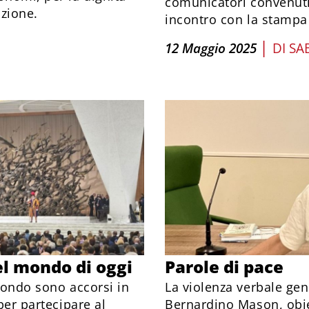
comunicatori convenuti 
azione.
incontro con la stampa
|
12 Maggio 2025
DI
SA
l mondo di oggi
Parole di pace
 mondo sono accorsi in
La violenza verbale gen
per partecipare al
Bernardino Mason, obie