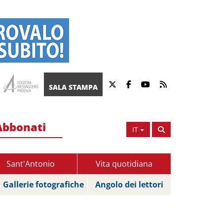
SALA STAMPA
Abbonati
IT
Sant'Antonio
Vita quotidiana
Gallerie fotografiche
Angolo dei lettori