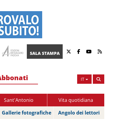
SALA STAMPA
Abbonati
IT
Sant'Antonio
Vita quotidiana
Gallerie fotografiche
Angolo dei lettori