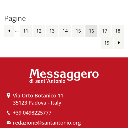
Pagine
…
11
12
13
14
15
16
17
18
19
Via Orto Botanico 11
35123 Padova - Italy
+39 0498225777
redazione@santantonio.org