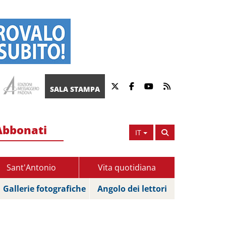
SALA STAMPA
Abbonati
IT
Sant'Antonio
Vita quotidiana
Gallerie fotografiche
Angolo dei lettori