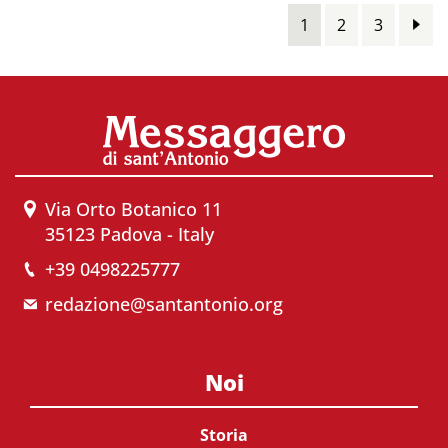
1
2
3
Via Orto Botanico 11
35123 Padova - Italy
+39 0498225777
redazione@santantonio.org
Noi
Storia