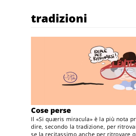
tradizioni
Cose perse
Il «Si quæris miracula» è la più nota p
dire, secondo la tradizione, per ritrovar
se la recitassimo anche per ritrovare 