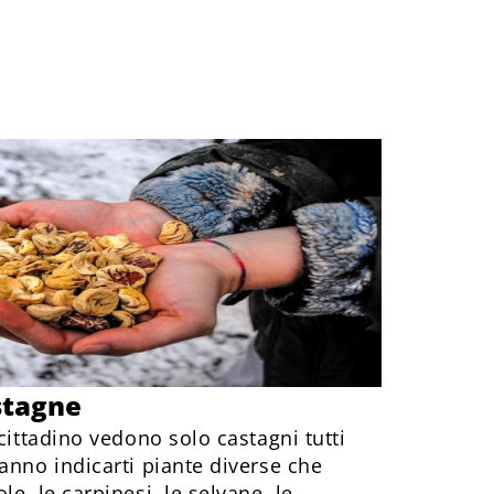
astagne
cittadino vedono solo castagni tutti
anno indicarti piante diverse che
e, le carpinesi, le selvane, le