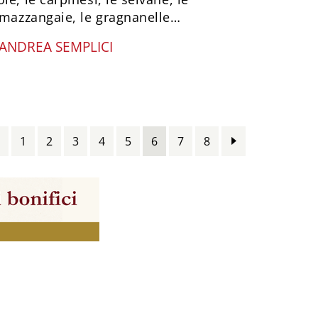
e mazzangaie, le gragnanelle…
ANDREA SEMPLICI
1
2
3
4
5
6
7
8