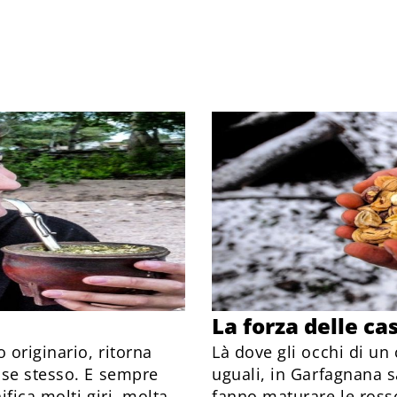
La forza delle c
 originario, ritorna
Là dove gli occhi di un 
 se stesso. E sempre
uguali, in Garfagnana s
nifica molti giri, molta
fanno maturare le rossol