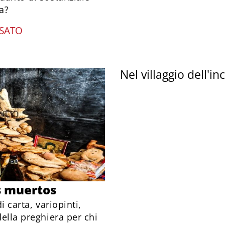
a?
RSATO
Nel villaggio dell'i
os muertos
i carta, variopinti,
della preghiera per chi