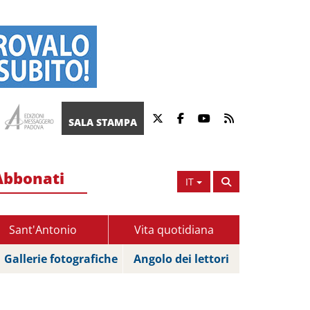
SALA STAMPA
Abbonati
IT
Sant'Antonio
Vita quotidiana
Gallerie fotografiche
Angolo dei lettori