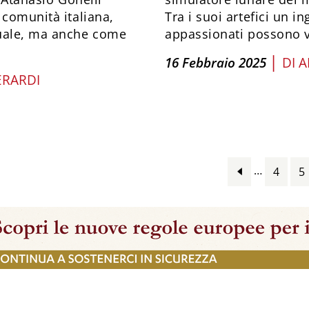
 comunità italiana,
Tra i suoi artefici un i
tuale, ma anche come
appassionati possono vi
|
16 Febbraio 2025
DI
A
ERARDI
…
4
5