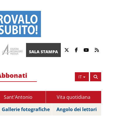
SALA STAMPA
Abbonati
IT
Sant'Antonio
Vita quotidiana
Gallerie fotografiche
Angolo dei lettori