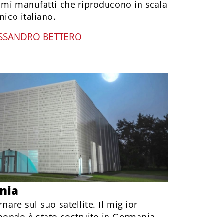
simi manufatti che riproducono in scala
nico italiano.
SSANDRO BETTERO
onia
nare sul suo satellite. Il miglior
mondo è stato costruito in Germania.