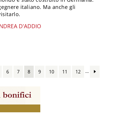
ngegnere italiano. Ma anche gli
sitarlo.
NDREA D'ADDIO
…
6
7
8
9
10
11
12