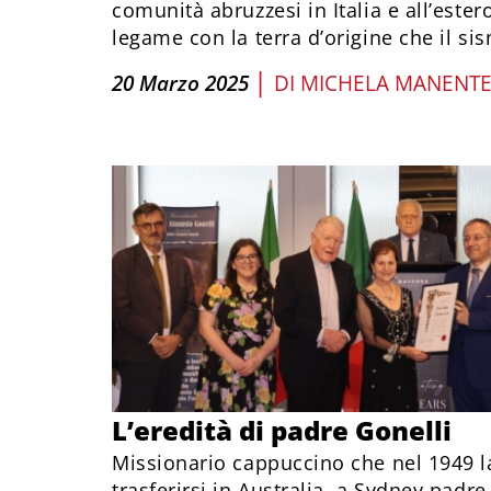
comunità abruzzesi in Italia e all’ester
legame con la terra d’origine che il si
|
20 Marzo 2025
DI
MICHELA MANENT
L’eredità di padre Gonelli
Missionario cappuccino che nel 1949 las
trasferirsi in Australia, a Sydney padr