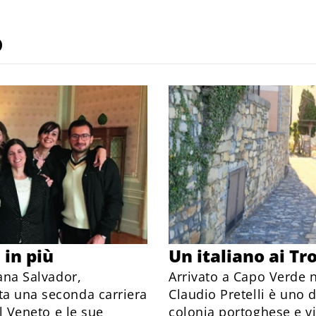
o
in più
Un italiano ai Tro
eana Salvador,
Arrivato a Capo Verde n
ta una seconda carriera
Claudio Pretelli è uno d
il Veneto e le sue
colonia portoghese e vi