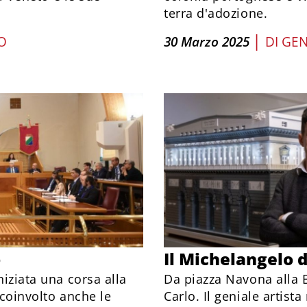
terra d'adozione.
|
O
30 Marzo 2025
DI
GEN
o
Il Michelangelo 
niziata una corsa alla
Da piazza Navona alla B
 coinvolto anche le
Carlo. Il geniale artist