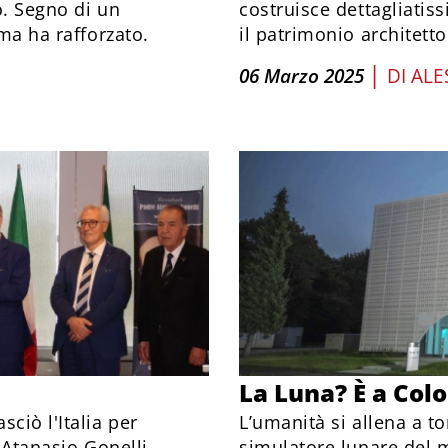
o. Segno di un
costruisce dettagliatis
sma ha rafforzato.
il patrimonio architetto
|
E
06 Marzo 2025
DI
ALE
La Luna? È a Col
ciò l'Italia per
L’umanità si allena a tor
e Atanasio Gonelli
simulatore lunare del 