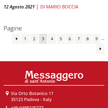
|
12 Agosto 2021
DI
MARIO BOCCIA
Pagine
…
1
2
3
4
5
6
7
8
9
Via Orto Botanico 11
35123 Padova - Italy
+39 0498225777