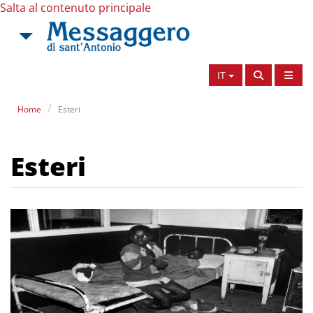
Salta al contenuto principale
IT
Home
Esteri
Esteri