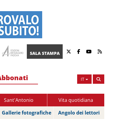
SALA STAMPA
Abbonati
IT
Sant'Antonio
Vita quotidiana
Gallerie fotografiche
Angolo dei lettori