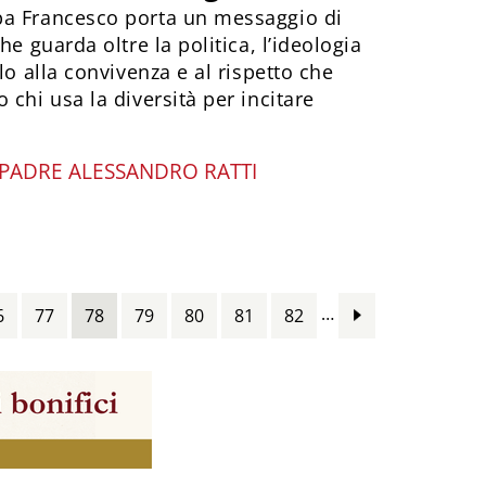
pa Francesco porta un messaggio di
he guarda oltre la politica, l’ideologia
lo alla convivenza e al rispetto che
 chi usa la diversità per incitare
PADRE ALESSANDRO RATTI
…
6
77
78
79
80
81
82