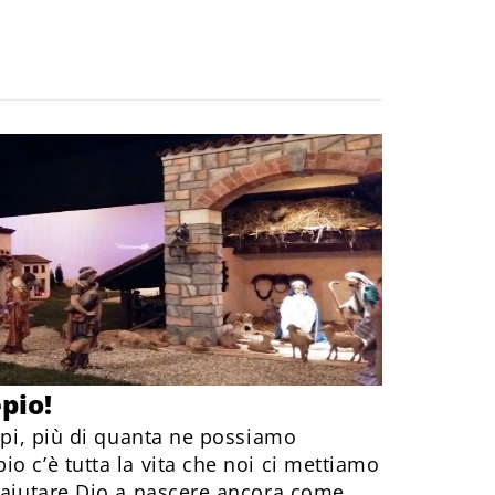
epio!
sepi, più di quanta ne possiamo
o c’è tutta la vita che noi ci mettiamo
i aiutare Dio a nascere ancora come