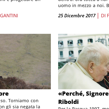
uomo in mezzo a noi. Bu
|
GANTINI
25 Dicembre 2017
DI
more
«Perché, Signore
eso. Torniamo con
Riboldi
n gli sia negata la
Per la Pasqua 1997, mo