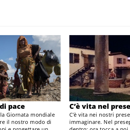
 di pace
C’è vita nel pres
lla Giornata mondiale
C’è vita nei nostri pre
are il nostro modo di
immaginare. Nel presepi
oni e progettare un
dentro: ora tocca a no