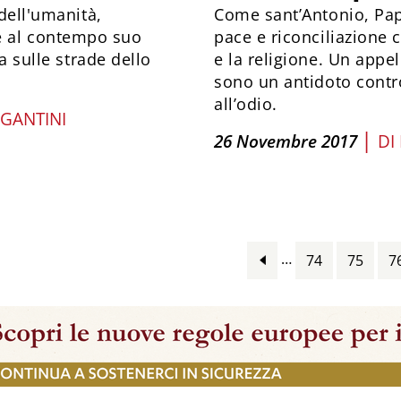
 dell'umanità,
Come sant’Antonio, Pa
è al contempo suo
pace e riconciliazione c
la sulle strade dello
e la religione. Un appel
sono un antidoto contro
all’odio.
GANTINI
|
26 Novembre 2017
DI
…
74
75
7