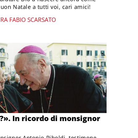
on Natale a tutti voi, cari amici!
FRA FABIO SCARSATO
?». In ricordo di monsignor
nsignor Antonio Riboldi, testimone