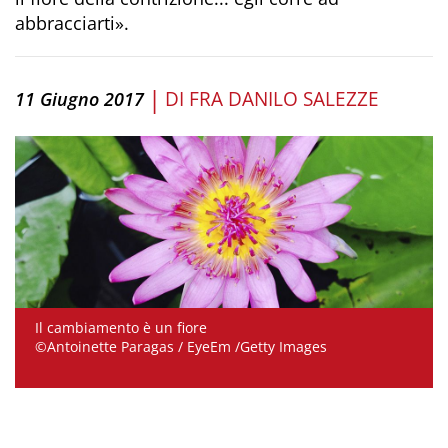
abbracciarti».
|
DI
FRA DANILO SALEZZE
11 Giugno 2017
Il cambiamento è un fiore
©Antoinette Paragas / EyeEm /Getty Images