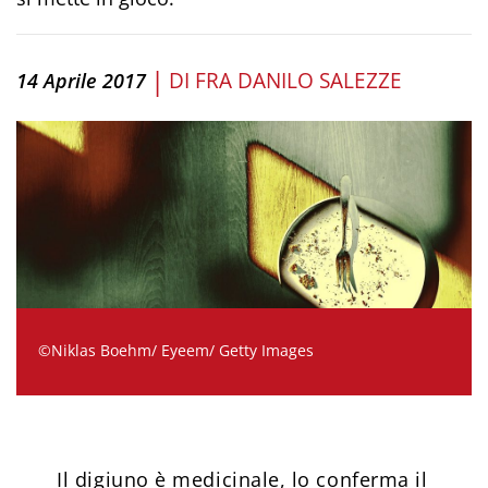
|
DI
FRA DANILO SALEZZE
14 Aprile 2017
©Niklas Boehm/ Eyeem/ Getty Images
Il digiuno è medicinale, lo conferma il