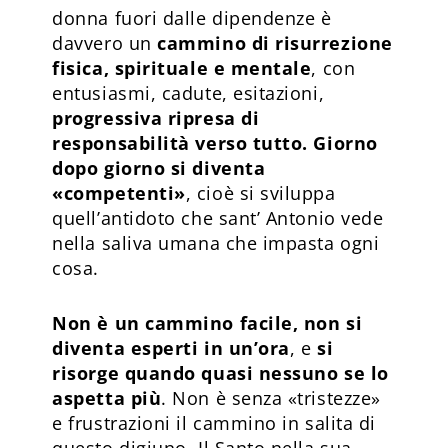
donna fuori dalle dipendenze è
davvero un
cammino di risurrezione
fisica, spirituale e mentale
, con
entusiasmi, cadute, esitazioni,
progressiva ripresa di
responsabilità verso tutto. Giorno
dopo giorno si diventa
«competenti»
, cioè si sviluppa
quell’antidoto che sant’ Antonio vede
nella saliva umana che impasta ogni
cosa.
Non è un cammino facile, non si
diventa esperti in un’ora
, e
si
risorge quando quasi nessuno se lo
aspetta più
. Non è senza «tristezze»
e frustrazioni il cammino in salita di
questo digiuno. Il Santo nella sua