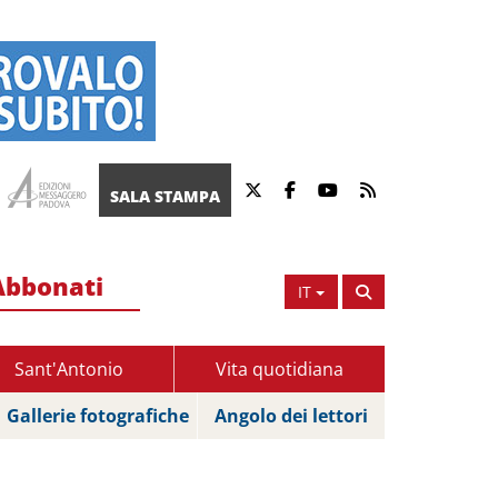
SALA STAMPA
Abbonati
IT
Sant'Antonio
Vita quotidiana
Gallerie fotografiche
Angolo dei lettori