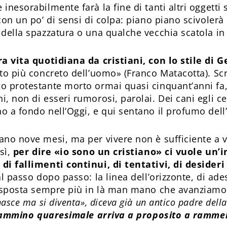
inesorabilmente farà la fine di tanti altri oggetti
con un po’ di sensi di colpa: piano piano scivoler
della spazzatura o una qualche vecchia scatola in s
ra vita quotidiana da cristiani, con lo stile di G
nto più concreto dell’uomo» (Franco Matacotta). Scr
o protestante morto ormai quasi cinquant’anni fa
, non di esseri rumorosi, parolai. Dei cani egli ce
 a fondo nell’Oggi, e qui sentano il profumo dell’
ano nove mesi, ma per vivere non è sufficiente a 
osì,
per dire «io sono un cristiano» ci vuole un’
di fallimenti continui, di tentativi, di desideri
al passo dopo passo: la linea dell’orizzonte, di a
i sposta sempre più in là man mano che avanziamo 
nasce ma si diventa», diceva già un antico padre della
 cammino quaresimale arriva a proposito a ramme