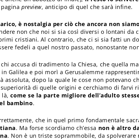
i pagina
preview
, anticipo di quel che sarà infine.
rico, è nostalgia per ciò che ancora non siam
dere non che noi si sia così diversi o lontani da
primi cristiani. Al contrario, che ci si sia fatti un
sere fedeli a quel nostro passato, nonostante non
hi accusa di tradimento la Chiesa, che quella man
 in Galilea e poi morì a Gerusalemme rappresent
ità assoluta, dopo la quale le cose non potevano c
uperiorità di quelle origini e cerchiamo di farvi 
 là,
come se la parte migliore dell’adulto stesse
del bambino
.
rrettamente, che in quel primo fondamentale sacr
stiana
. Ma forse scordiamo ch’essa
non è altro d
ana
. Non è un triste soprammobile, da spolverare 