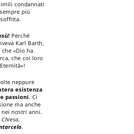
 simili condannati
à sempre più
offitta.
esù!
Perché
iveva Karl Barth,
, che «Dio ha
rca, che coi loro
Eternità»!
volte neppure
intera esistenza
 e passioni
. Ci
desione ma anche
nei nostri anni.
 Chiesa,
ntarcelo
.