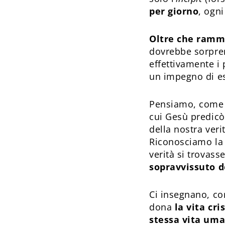
per giorno
, ogn
Oltre che ramma
dovrebbe sorpren
effettivamente i 
un impegno di es
Pensiamo, come c
cui Gesù predicò
della nostra ver
Riconosciamo la s
verità si trovasse
sopravvissuto 
Ci insegnano, co
dona
la vita cri
stessa vita um