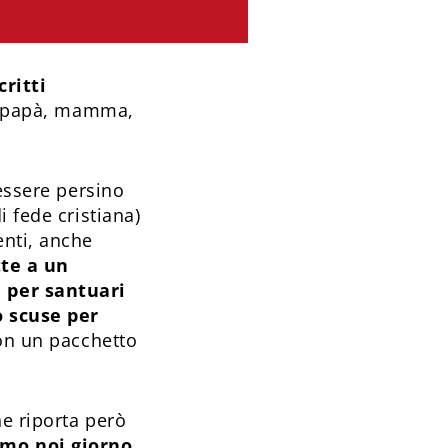
ritti
di papà, mamma,
 essere persino
 fede cristiana)
enti, anche
te a un
 per santuari
o scuse per
on un pacchetto
e riporta però
remo noi giorno