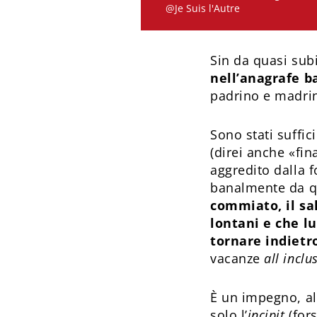
@Je Suis l'Autre
Sin da quasi sub
nell’anagrafe b
padrino e madrin
Sono stati suffic
(direi anche «fin
aggredito dalla 
banalmente da qu
commiato, il sa
lontani e che l
tornare indietro
vacanze
all inclu
È un impegno, al
solo l’
incipit
(for