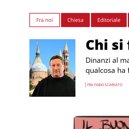
Fra noi
Chiesa
Editoriale
Chi si
Dinanzi al ma
qualcosa ha f
FRA FABIO SCARSATO