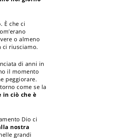
o
. È che ci
 com’erano
 dovere o almeno
 ci riusciamo.
ciata di anni in
ino il momento
he peggiorare.
ritorno come se la
 in ciò che è
amento Dio ci
alla nostra
nelle grandi