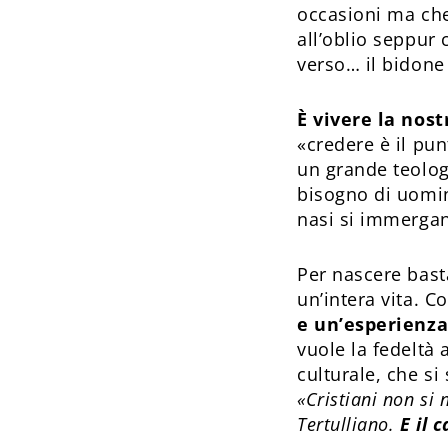
occasioni ma che 
all’oblio seppur 
verso… il bidone 
È vivere la nost
«credere è il pu
un grande teolog
bisogno di uomini
nasi si immergano
Per nascere bast
un’intera vita. C
e un’esperienza 
vuole la fedeltà 
culturale, che s
«Cristiani non si 
Tertulliano.
E il