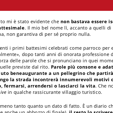
ito mi è stato evidente che
non bastava essere isc
attesimale
. Il mio bel nome lì, accanto a quelli 
a, non garantiva di per sé proprio nulla.
ienti i primi battesimi celebrati come parroco per
almente», dopo tanti anni di onorata professione di
forza delle parole che si pronunciano in quei mom
elle previste dal rito.
Parole più consone e adat
luto beneaugurante a un pellegrino che partirà
ungo la strada incontrerà innumerevoli motivi 
, fermarsi, arrendersi o lasciarci la vita
. Che n
sive
in qualche rassicurante villaggio turistico.
meno tanto quanto un dato di fatto. È un diario ch
se anche un abbozzo di finale),
il resto lo scrive