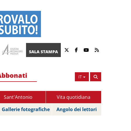
SALA STAMPA
Abbonati
IT
Sant'Antonio
Vita quotidiana
Gallerie fotografiche
Angolo dei lettori