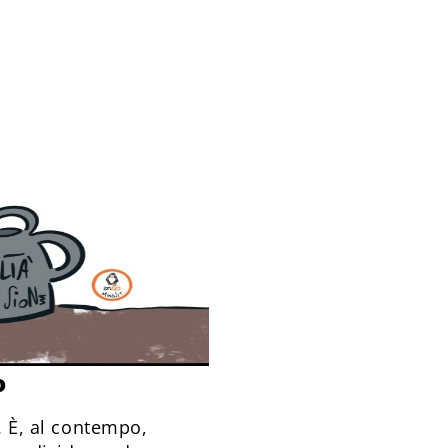
o
o. È, al contempo,