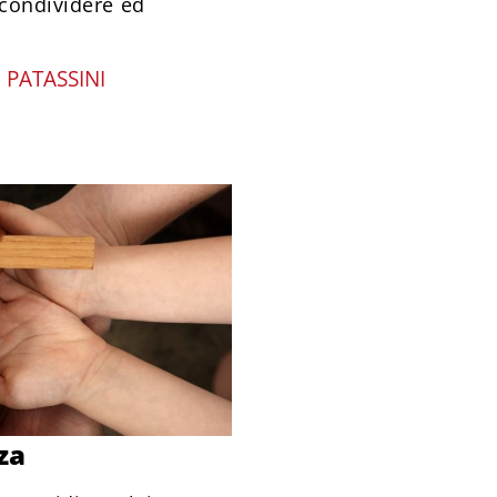
 condividere ed
 PATASSINI
za