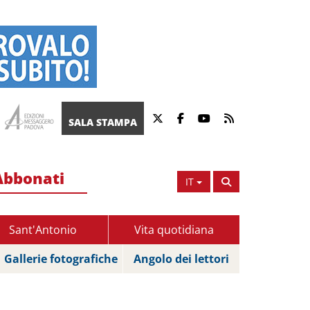
SALA STAMPA
Abbonati
IT
Sant'Antonio
Vita quotidiana
Gallerie fotografiche
Angolo dei lettori