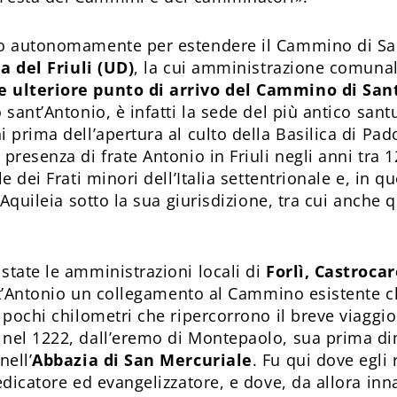
do autonomamente per estendere il Cammino di San
 del Friuli (UD)
, la cui amministrazione comunal
 ulteriore punto di arrivo del Cammino di San
o sant’Antonio, è infatti la sede del più antico sa
 prima dell’apertura al culto della Basilica di Pad
presenza di frate Antonio in Friuli negli anni tra 
 dei Frati minori dell’Italia settentrionale e, in que
 Aquileia sotto la sua giurisdizione, tra cui anche 
state le amministrazioni locali di
Forlì, Castroc
Sant’Antonio un collegamento al Cammino esistente
 pochi chilometri che ripercorrono il breve viaggio
nel 1222, dall’eremo di Montepaolo, sua prima dimo
nell’
Abbazia di San Mercuriale
. Fu qui dove egli
edicatore ed evangelizzatore, e dove, da allora in