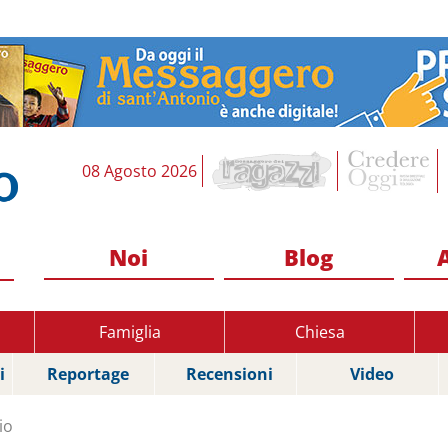
08 Agosto 2026
Noi
Blog
Famiglia
Chiesa
i
Reportage
Recensioni
Video
io