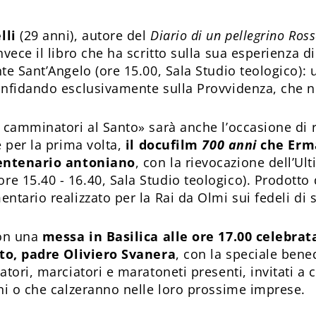
lli
(29 anni), autore del
Diario di un pellegrino Ros
vece il libro che ha scritto sulla sua esperienza 
te Sant’Angelo (ore 15.00, Sala Studio teologico): 
onfidando esclusivamente sulla Provvidenza, che 
 camminatori al Santo» sarà anche l’occasione di r
e per la prima volta,
il docufilm
700 anni
che Erma
centenario antoniano
, con la rievocazione dell’U
 15.40 - 16.40, Sala Studio teologico). Prodotto 
ntario realizzato per la Rai da Olmi sui fedeli di 
con una
messa in Basilica alle ore 17.00 celebrat
nto, padre Oliviero Svanera
, con la speciale benedi
tori, marciatori e maratoneti presenti, invitati a c
ni o che calzeranno nelle loro prossime imprese.