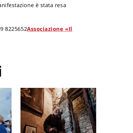
nifestazione è stata resa
049 8225652
Associazione «Il
i