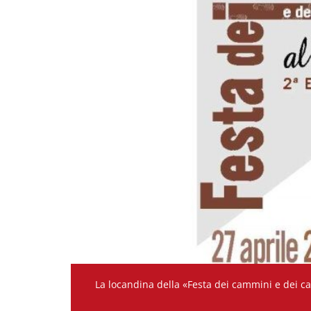
La locandina della «Festa dei cammini e dei c