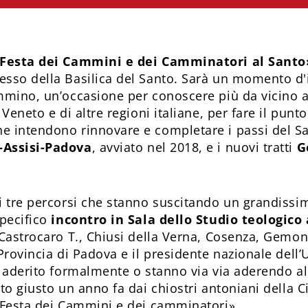
Festa dei Cammini e dei Camminatori al Santo
esso della Basilica del Santo. Sarà un momento d'i
mmino, un’occasione per conoscere più da vicino al
Veneto e di altre regioni italiane, per fare il punto
e intendono rinnovare e completare i passi del Sa
-Assisi-Padova
, avviato nel 2018, e i nuovi tratti
G
i tre percorsi che stanno suscitando un grandissim
specifico
incontro in Sala dello Studio teologico 
 Castrocaro T., Chiusi della Verna, Cosenza, Gemona
Provincia di Padova e il presidente nazionale dell’
i aderito formalmente o stanno via via aderendo a
ato giusto un anno fa dai chiostri antoniani della C
«Festa dei Cammini e dei camminatori».