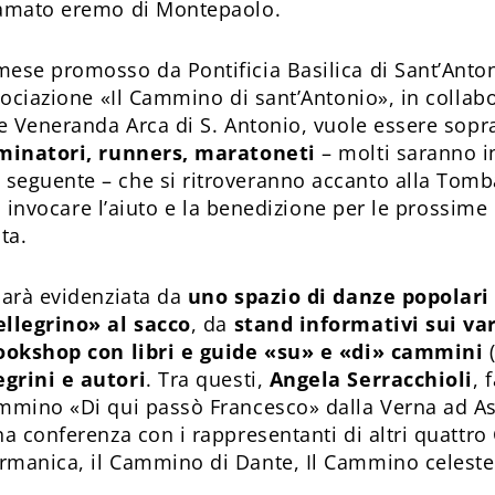
’amato eremo di Montepaolo.
mese promosso da Pontificia Basilica di Sant’Ant
ssociazione «Il Cammino di sant’Antonio», in collab
 e Veneranda Arca di S. Antonio, vuole essere sopr
mminatori, runners, maratoneti
– molti saranno in
seguente – che si ritroveranno accanto alla Tomba
tà, invocare l’aiuto e la benedizione per le prossim
ta.
sarà evidenziata da
uno spazio di danze popolari 
llegrino» al sacco
, da
stand informativi sui va
ookshop con libri e guide «su» e «di» cammini
(
grini e autori
. Tra questi,
Angela Serracchioli
, 
mmino «Di qui passò Francesco» dalla Verna ad Ass
a conferenza con i rappresentanti di altri quattro 
manica, il Cammino di Dante, Il Cammino celeste 