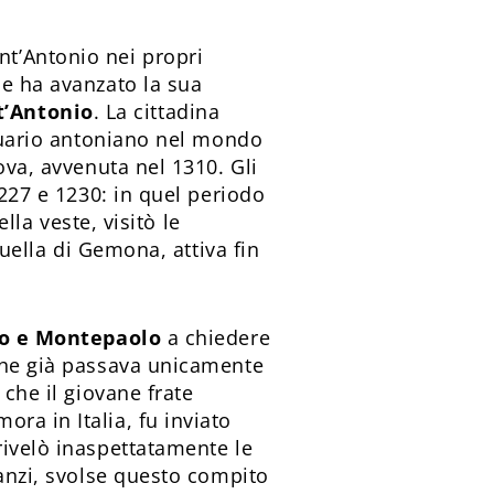
t’Antonio nei propri
e ha avanzato la sua
t’Antonio
. La cittadina
ntuario antoniano nel mondo
ova, avvenuta nel 1310. Gli
1227 e 1230: in quel periodo
lla veste, visitò le
quella di Gemona, attiva fin
aro e Montepaolo
a chiedere
 che già passava unicamente
 che il giovane frate
ra in Italia, fu inviato
 rivelò inaspettatamente le
nanzi, svolse questo compito