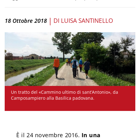
|
DI
LUISA SANTINELLO
18 Ottobre 2018
Un tratto del «Cammino ultimo di sant’Antonio», da
Camposampiero alla Basilica padovana.
È il 24 novembre 2016.
In una