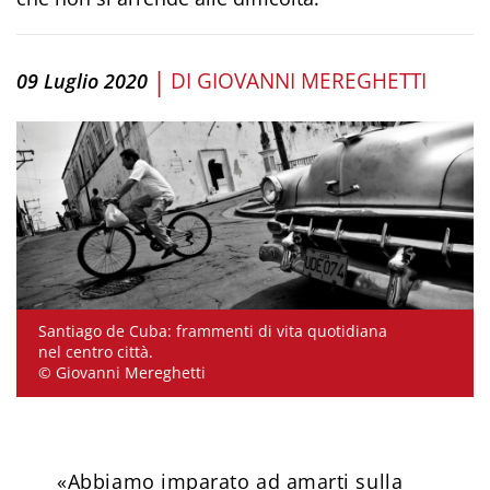
|
DI
GIOVANNI MEREGHETTI
09 Luglio 2020
Santiago de Cuba: frammenti di vita quotidiana
nel centro città.
© Giovanni Mereghetti
«Abbiamo imparato ad amarti sulla