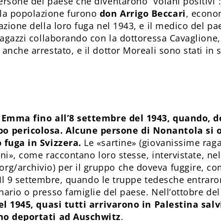
ersone del paese che diventarono “volani positivi”:
la popolazione furono
don Arrigo Beccari
, econo
azione della loro fuga nel 1943, e il medico del p
 ragazzi collaborando con la dottoressa Cavaglione,
anche arrestato, e il dottor Moreali sono stati in s
a Emma fino all’8 settembre del 1943, quando, do
o pericolosa. Alcune persone di Nonantola si 
 fuga in Svizzera.
Le «sartine» (giovanissime raga
rni», come raccontano loro stesse, intervistate, nel
/archivio) per il gruppo che doveva fuggire, come
a. Il 9 settembre, quando le truppe tedesche entrar
ario o presso famiglie del paese. Nell’ottobre del 1
el 1945, quasi tutti arrivarono in Palestina sal
ono deportati ad Auschwitz
.