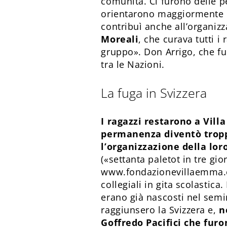
comunità. Ci furono delle p
orientarono maggiormente 
contribuì anche all’organizz
Moreali
, che curava tutti i
gruppo». Don Arrigo, che fu 
tra le Nazioni.
La fuga in Svizzera
I ragazzi restarono a Vill
permanenza diventò tropp
l’organizzazione della loro
(«settanta paletot in tre gio
www.fondazionevillaemma.org
collegiali in gita scolastic
erano già nascosti nel semin
raggiunsero la Svizzera e,
n
Goffredo Pacifici che fur