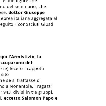
 le due figure che
mo del seminario, che
aese,
dottor Giuseppe
 ebrea italiana aggregata al
eguito riconosciuti Giusti
po l’Armistizio, la
occuparono del­
zze) fecero i cappotti
 sito
 se si trattasse di
ono a Nonantola, i ragazzi
943, divisi in tre gruppi,
vi, eccetto Salomon Papo e