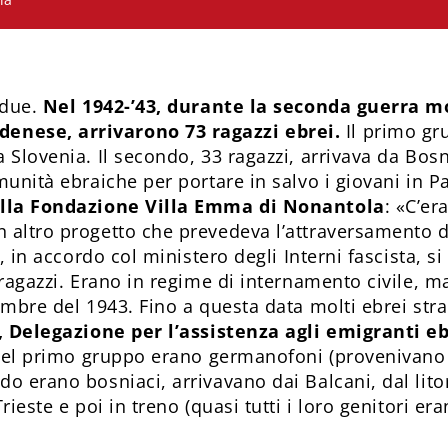
 due.
Nel 1942-’43, durante la seconda guerra m
enese, arrivarono 73 ragazzi ebrei.
Il primo gr
 Slovenia. Il secondo, 33 ragazzi, arrivava da Bos
munità ebraiche per portare in salvo i giovani in Pa
della Fondazione Villa Emma di Nonantola
: «C’er
 altro progetto che prevedeva l’attraversamento de
2, in accordo col ministero degli Interni fascista, s
 ragazzi. Erano in regime di internamento civile, m
embre del 1943. Fino a questa data molti ebrei str
 Delegazione per l’assistenza agli emigranti eb
 del primo gruppo erano germanofoni (provenivano d
do erano bosniaci, arrivavano dai Balcani, dal lito
rieste e poi in treno (quasi tutti i loro genitori era