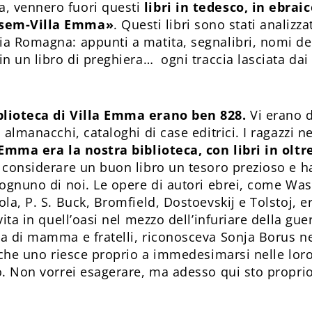
, vennero fuori questi
libri in tedesco, in ebraic
asem-Villa Emma»
. Questi libri sono stati analizza
ia Romagna: appunti a matita, segnalibri, nomi dei 
in un libro di preghiera… ogni traccia lasciata dai 
blioteca di Villa Emma erano ben 828.
Vi erano di
 almanacchi, cataloghi di case editrici. I ragazzi n
a Emma era la nostra biblioteca, con libri in olt
a considerare un buon libro un tesoro prezioso e h
i ognuno di noi. Le opere di autori ebrei, come W
la, P. S. Buck, Bromfield, Dostoevskij e Tolstoj, er
 vita in quell’oasi nel mezzo dell’infuriare della gu
za di mamma e fratelli, riconosceva Sonja Borus ne
i che uno riesce proprio a immedesimarsi nelle lor
ro. Non vorrei esagerare, ma adesso qui sto propri