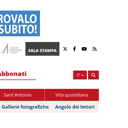
SALA STAMPA
Abbonati
IT
Sant'Antonio
Vita quotidiana
Gallerie fotografiche
Angolo dei lettori