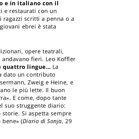
o e in italiano con il
ti e restaurati con un
ragazzi scritti a penna o a
giovani ebrei è stata
zionari, opere teatrali,
e andavano fieri. Leo Koffler
re quattro lingue…
La
a dato un contributo
assermann, Zweig e Heine, e
ano le più lette. Il buon
erra». E come, dopo tante
l suo struggente diario:
o storie. Si aspetta sempre
o bene» (
Diario di Sonja
, 29