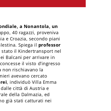
ondiale, a Nonantola, un
uppo, 40 ragazzi, proveniva
nia e Croazia, secondo piani
lestina. Spiega il
professor
a stato il Kindertransport nel
i Balcani per arrivare in
i concesse il visto d’ingresso
a non rischiavano la
anieri avevano cercato
rei
, individuò Villa Emma
alle città di Austria e
rale della Dalmazia, ed
no già stati catturati nei