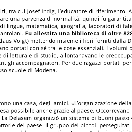
, tra cui Josef Indig, l’educatore di riferimento. A
 dare una parvenza di normalità, quindi fu garantit
 di lingue, matematica, geografia, laboratori di fa
antolani.
Fu allestita una biblioteca di oltre 82
Klaus Voigt) mettendo insieme i libri forniti dalla 
ano portati con sé tra le cose essenziali. I volumi 
 di lettura e di studio, allontanavano le preoccupaz
, gli accompagnatori. Per due ragazzi portati per l
esso scuole di Modena.
rono una casa, degli amici. «L’organizzazione della
 resa possibile anche grazie al paese. Occorrevano let
 La Delasem organizzò un sistema di buoni pasto con
torie del paese. Il gruppo dei piccoli perseguitati s