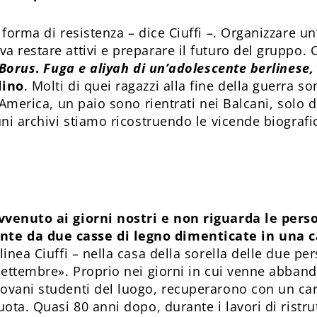
 forma di resistenza – dice Ciuffi –. Organizzare u
 restare attivi e preparare il futuro del gruppo. C
 Borus
.
Fuga e aliyah di un’adolescente berlinese,
lino
. Molti di quei ragazzi alla fine della guerra s
n America, un paio sono rientrati nei Balcani, solo 
uni archivi stiamo ricostruendo le vicende biografic
vvenuto ai giorni nostri e non riguarda le perso
te da due casse di legno dimenticate in una 
linea Ciuffi – nella casa della sorella delle due p
ettembre». Proprio nei giorni in cui venne abbandona
ovani studenti del luogo, recuperarono con un carr
uota. Quasi 80 anni dopo, durante i lavori di ristr