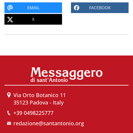
EMAIL
FACEBOOK
X
Via Orto Botanico 11
35123 Padova - Italy
+39 0498225777
redazione@santantonio.org