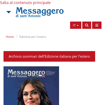
Salta al contenuto principale
IT
Home
Edizione per l'estero
Archivio sommari dell'Edizione italiana per l'estero