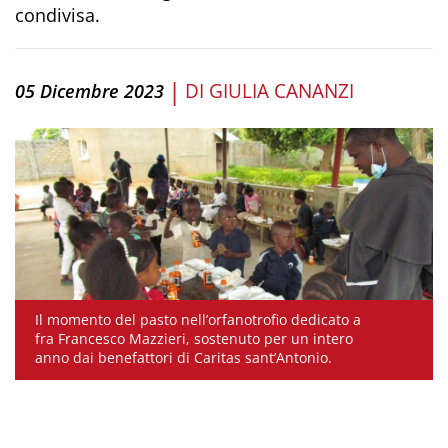
condivisa.
|
DI
GIULIA CANANZI
05 Dicembre 2023
Il momento del pasto nell’orfanotrofio dedicato a
fra Francesco Mazzieri, sostenuto per un intero
anno dai benefattori di Caritas sant’Antonio.