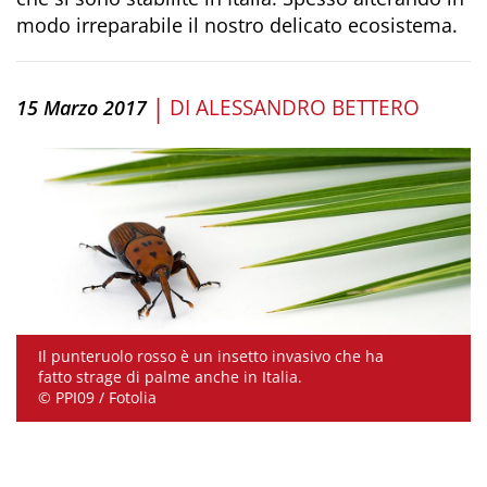
modo irreparabile il nostro delicato ecosistema.
|
DI
ALESSANDRO BETTERO
15 Marzo 2017
Il punteruolo rosso è un insetto invasivo che ha
fatto strage di palme anche in Italia.
© PPI09 / Fotolia