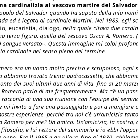
a cardinalizia al vescovo martire del Salvador
l popolo del Salvador quando ha saputo della mia no
nda ed è legata al cardinale Martini. Nel 1983, egli sc
io, eucaristia, dialogo
, nella quale citava due cardi
na terza figura, quella del vescovo Oscar A. Romero. (
 del sangue versato». Questa immagine mi colpì profon
ia cardinale nel senso pieno del termine.
mero era un uomo molto preciso e scrupoloso, ogni ser
o abbiamo trovato trenta audiocassette, che abbiamo
conto dei suoi ultimi due anni di vita, fino al 20 mar
e Romero parla di me frequentemente. Ma c’è un pass
 racconta di una sua riunione con l’équipe del seminar
le mi invitò a fare una passeggiata e poi a mangiare 
stre esperienze, perché tra noi c’è un’amicizia tanto
a Romero per me? Un amico. Un’amicizia, la nostra, 
 filosofia, e lui rettore del seminario e io ebbi l’oppo
n anno. Era il 1965 e da allora, fino al 1980, abbia