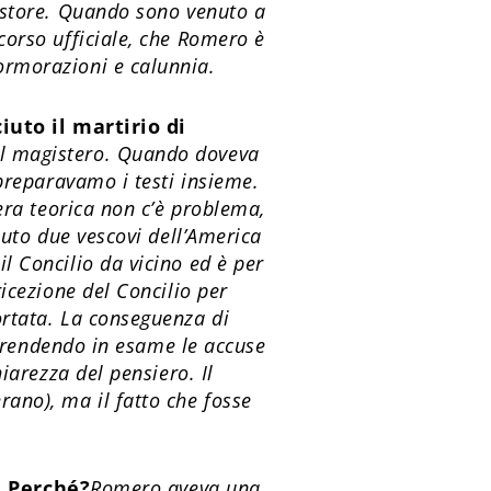
pastore. Quando sono venuto a
corso ufficiale, che Romero è
ormorazioni e calunnia.
uto il martirio di
del magistero. Quando doveva
 preparavamo i testi insieme.
era teorica non c’è problema,
luto due vescovi dell’America
l Concilio da vicino ed è per
icezione del Concilio per
ortata. La conseguenza di
, prendendo in esame le accuse
iarezza del pensiero. Il
ano), ma il fatto che fosse
. Perché?
Romero aveva una