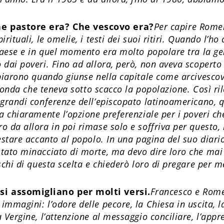
 pastore era? Che vescovo era?
Per capire Romer
rituali, le omelie, i testi dei suoi ritiri. Quando l’h
Paese e in quel momento era molto popolare tra la ge
dai poveri. Fino ad allora, però, non aveva scoperto
mbiarono quando giunse nella capitale come arcivesc
ofonda che teneva sotto scacco la popolazione. Così ri
grandi conferenze dell’episcopato latinoamericano, qu
a chiaramente l’opzione preferenziale per i poveri c
 da allora in poi rimase solo e soffriva per questo,
estare accanto al popolo. In una pagina del suo diari
tato minacciato di morte, ma devo dire loro che ma
schi di questa scelta e chiederò loro di pregare per m
i assomigliano per molti versi.
Francesco e Rome
mmagini: l’odore delle pecore, la Chiesa in uscita, l
 Vergine, l’attenzione al messaggio conciliare, l’app