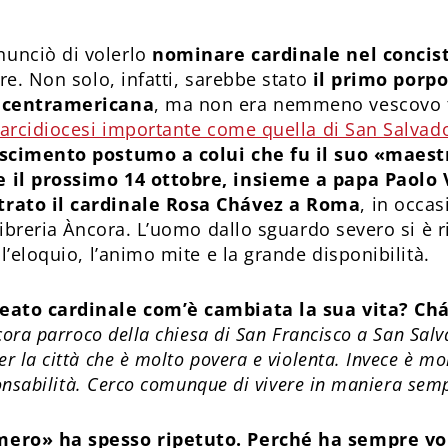
unciò di volerlo
nominare cardinale nel concist
re. Non solo, infatti, sarebbe stato
il primo porpo
e centramericana
, ma non era nemmeno vescovo t
arcidiocesi importante come quella di San Salvad
oscimento postumo a colui che fu il suo «maestr
 il prossimo 14 ottobre, insieme a papa Paolo 
rato il cardinale Rosa Chávez a Roma
, in occa
libreria Àncora. L’uomo dallo sguardo severo si è 
l’eloquio, l’animo mite e la grande disponibilità.
ea­to cardinale com’è cambiata la sua vita? Ch
cora parroco della chiesa di San Francisco a San Salv
r la città che è molto povera e violenta. Invece è m
ponsabilità. Cerco comunque di vivere in maniera sempl
ero» ha spesso ripetuto. Perché ha sempre vol