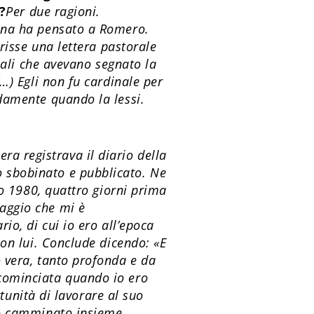
?
Per due ragioni.
mina ha pensato a Romero.
risse una lettera pastorale
nali che avevano segnato la
…) Egli non fu cardinale per
damente quando la lessi.
a registrava il diario della
 sbobinato e pubblicato. Ne
zo 1980, quattro giorni prima
aggio che mi è
io, di cui io ero all’epoca
con lui. Conclude dicendo: «E
 vera, tanto profonda e da
cominciata quando io ero
rtunità di lavorare al suo
mo camminato insieme.