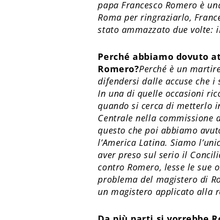
papa Francesco Romero è una 
Roma per ringraziarlo, France
stato ammazzato due volte: i
Perché abbiamo dovuto att
Romero?
Perché è un martir
difendersi dalle accuse che i
In una di quelle occasioni ri
quando si cerca di metterlo i
Centrale nella commissione an
questo che poi abbiamo avuto 
l’America Latina. Siamo l’un
aver preso sul serio il Conci
contro Romero, lesse le sue om
problema del magistero di Ro
un magistero applicato alla r
Da più parti si vorrebbe 