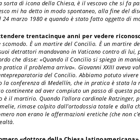
sorta di icona della Chiesa, è il vescovo che si fa 
sco mi ha detto in modo spontaneo, alla fine del dis
l 24 marzo 1980 e quando è stato fatto oggetto di m
endere trentacinque anni per vedere riconosci
e scomodo. È un martire del Concilio. È un martire 
 suoi detrattori mandavano in Vaticano contro di lui,
cordo che disse: «Quando il Concilio si spiega in mani
n pratica il problema arriva». Giovanni XXIII aveva vo
tepreparatoria del Concilio. Abbiamo potuto vivere i
la conferenza di Medellín, che in pratica è stata la r
ico continente ad aver compiuto un passo di questa p
lio è il martirio. Quando l’allora cardinale Ratzinger
elie, rimase colpito dall’ortodossia totale e dalla ch
mero non erano le affermazioni eretiche (che non c’er
ealtà.
Romero «dottore della Chiesa latinoamericana»