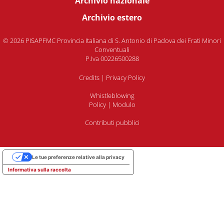
Archivio nazionale
Archivio estero
© 2026 PISAPFMC Provincia Italiana di S. Antonio di Padova dei Frati Minori
Conventuali
P.Iva 00226500288
Credits
|
Privacy Policy
Whistleblowing
Policy
|
Modulo
Contributi pubblici
Le tue preferenze relative alla privacy
Informativa sulla raccolta