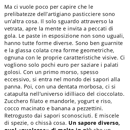
Ma ci vuole poco per capire che le
prelibatezze dell’artigiano pasticciere sono
un’altra cosa. Il solo sguardo attraverso la
vetrata, apre la mente e invita a peccati di
gola. Le paste in esposizione non sono uguali,
hanno tutte forme diverse. Sono ben guarnite
e la glassa colata crea forme geometriche,
ognuna con le proprie caratteristiche visive. Ci
vogliono solo pochi euro per saziare i palati
golosi. Con un primo morso, spesso
eccessivo, si entra nel mondo dei sapori alla
panna. Poi, con una dentata morbosa, ci si
catapulta nell’universo idilliaco del cioccolato.
Zucchero filato e mandorle, yogurt e riso,
cocco macinato e banana a pezzettini.
Retrogusto dai sapori sconosciuti. E miscele
di spezie, o chissà cosa.
Un sapore diverso,
quel «qualcosa» di molto in più
che un