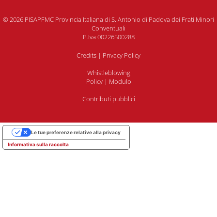
© 2026 PISAPFMC Provincia Italiana di S. Antonio di Padova dei Frati Minori
Conventuali
P.Iva 00226500288
Credits
|
Privacy Policy
Whistleblowing
Policy
|
Modulo
Contributi pubblici
Le tue preferenze relative alla privacy
Informativa sulla raccolta