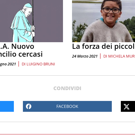
.A. Nuovo
La forza dei piccol
cilio cercasi
|
24 Marzo 2021
DI
MICHELA MUR
|
ugno 2021
DI
LUIGINO BRUNI
CONDIVIDI
FACEBOOK