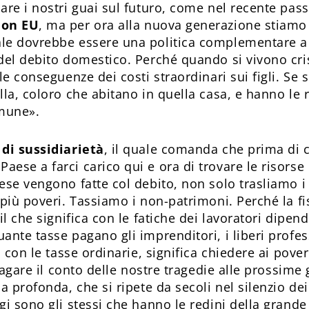
are i nostri guai sul futuro, come nel recente pa
ion EU
, ma per ora alla nuova generazione stiamo 
e dovrebbe essere una politica complementare a qu
 del debito domestico. Perché quando si vivono cr
le conseguenze dei costi straordinari sui figli. S
la, coloro che abitano in quella casa, e hanno le 
omune».
 di sussidiarietà
, il quale comanda che prima di c
se a farci carico qui e ora di trovare le risorse 
se vengono fatte col debito, non solo trasliamo i 
più poveri. Tassiamo i non-patrimoni. Perché la fi
il che significa con le fatiche dei lavoratori dipen
nte tasse pagano gli imprenditori, i liberi professi
i con le tasse ordinarie, significa chiedere ai pover
pagare il conto delle nostre tragedie alle prossime 
a profonda, che si ripete da secoli nel silenzio d
gi sono gli stessi che hanno le redini della grand