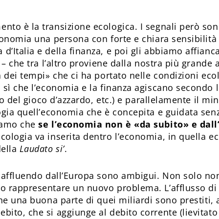
to è la transizione ecologica. I segnali però son
conomia una persona con forte e chiara sensibilità
’Italia e della finanza, e poi gli abbiamo affian
 – che tra l’altro proviene dalla nostra più grande 
a dei tempi» che ci ha portato nelle condizioni eco
 sì che l’economia e la finanza agiscano secondo 
io del gioco d’azzardo, etc.) e parallelamente il mi
ogia quell’economia che è concepita e guidata senza
piamo che
se l’economia non è «da subito» e dall’
’ecologia va inserita dentro l’economia, in quella 
della
Laudato si’
.
 affluendo dall’Europa sono ambigui. Non solo no
o rappresentare un nuovo problema. L’afflusso di
he una buona parte di quei miliardi sono prestiti, 
ito, che si aggiunge al debito corrente (lievitato 