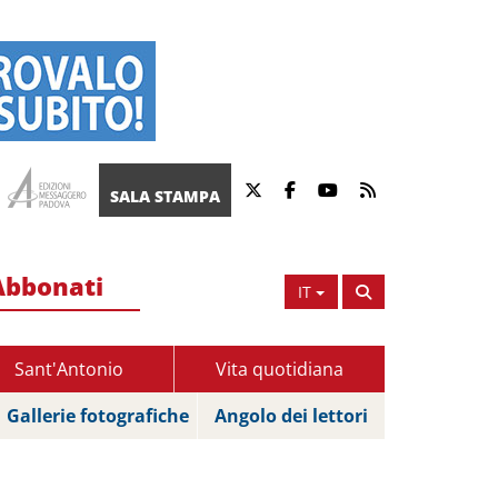
SALA STAMPA
Abbonati
IT
Sant'Antonio
Vita quotidiana
Gallerie fotografiche
Angolo dei lettori