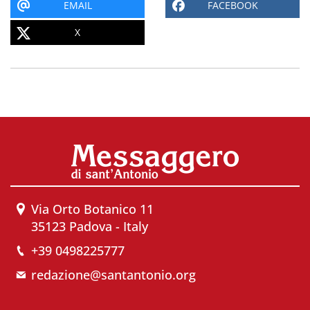
EMAIL
FACEBOOK
X
Via Orto Botanico 11
35123 Padova - Italy
+39 0498225777
redazione@santantonio.org