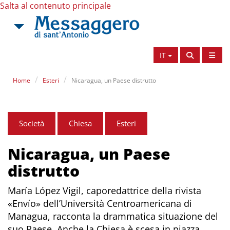
Salta al contenuto principale
IT
Home
Esteri
Nicaragua, un Paese distrutto
Società
Chiesa
Esteri
Nicaragua, un Paese
distrutto
María López Vigil, caporedattrice della rivista
«Envío» dell’Università Centroamericana di
Managua, racconta la drammatica situazione del
suo Paese. Anche la Chiesa è scesa in piazza