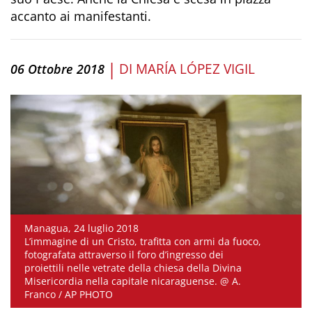
accanto ai manifestanti.
|
DI
MARÍA LÓPEZ VIGIL
06 Ottobre 2018
Managua, 24 luglio 2018
L’immagine di un Cristo, trafitta con armi da fuoco,
fotografata attraverso il foro d’ingresso dei
proiettili nelle vetrate della chiesa della Divina
Misericordia nella capitale nicaraguense. @ A.
Franco / AP PHOTO