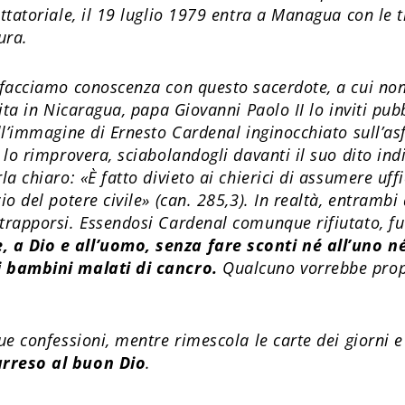
ittatoriale, il 19 luglio 1979 entra a Managua con le 
ura.
 facciamo conoscenza con questo sacerdote, a cui non
sita in Nicaragua, papa Giovanni Paolo II lo inviti pu
all’immagine di Ernesto Cardenal inginocchiato sull’asf
 lo rimprovera, sciabolandogli davanti il suo dito indi
la chiaro: «È fatto divieto ai chierici di assumere uf
io del potere civile» (can. 285,3). In real­tà, entramb
ntrapporsi. Essendosi Cardenal comunque rifiutato, f
 a Dio e all’uomo, senza fare sconti né all’uno né
i bambini malati di cancro.
Qualcuno vorrebbe propo
sue confessioni, mentre rimescola le carte dei giorni 
arreso al buon Dio
.