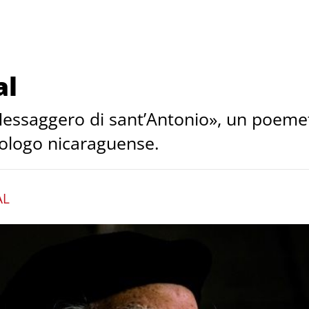
al
 «Messaggero di sant’Antonio», un poeme
eologo nicaraguense.
AL