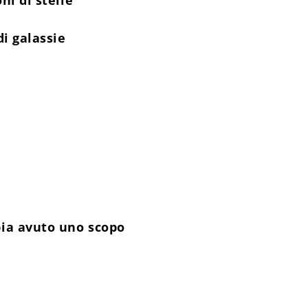
ni di stelle
di galassie
bia avuto uno scopo