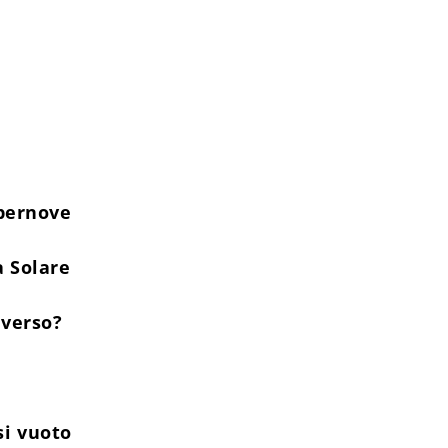
upernove
a Solare
iverso?
si vuoto