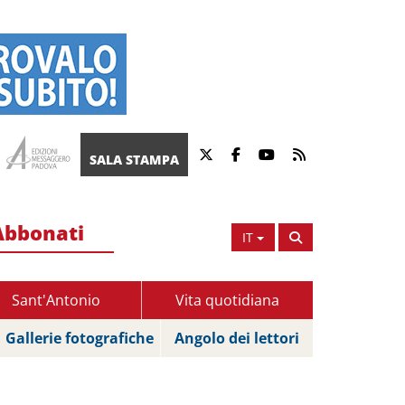
SALA STAMPA
Abbonati
IT
Sant'Antonio
Vita quotidiana
Gallerie fotografiche
Angolo dei lettori