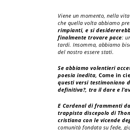
Viene un momento, nella vita d
che quella volta abbiamo pre
rimpianti, e si desiderere
finalmente trovare pace
: u
tardi. Insomma, abbiamo bisog
del nostro essere stati.
Se abbiamo volentieri accet
poesia inedita,
Come in cie
questi versi testimoniano
d
definitiva?, tra il dare e l’a
E Cardenal di frammenti da
trappista discepolo di Tho
cristiana con le vicende de
comunità fondata su fede, gius