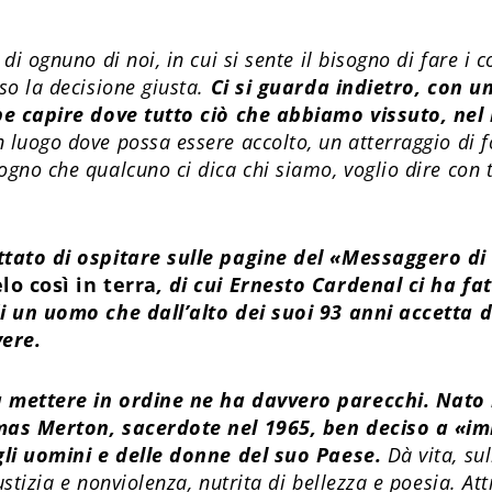
i ognuno di noi, in cui si sente il bisogno di fare i c
so la decisione giusta.
Ci si guarda indietro, con u
bbe capire dove tutto ciò che abbiamo vissuto, ne
n luogo dove possa essere accolto, un atterraggio di 
no che qualcuno ci dica chi siamo, voglio dire con tu
tato di ospitare sulle pagine del «Messaggero di
lo così in terra
, di cui Ernesto Cardenal ci ha f
i un uomo che dall’alto dei suoi 93 anni accetta d
vere.
 mettere in ordine ne ha davvero parecchi. Nato
mas Merton, sacerdote nel 1965, ben deciso a «im
gli uomini e delle donne del suo Paese.
Dà vita, sul
tizia e nonviolenza, nutrita di bellezza e poesia. Att