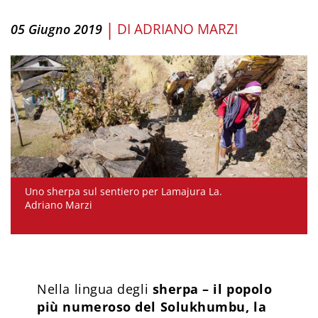
|
DI
ADRIANO MARZI
05 Giugno 2019
Uno sherpa sul sentiero per Lamajura La.
Adriano Marzi
Nella lingua degli
sherpa – il popolo
più numeroso del Solukhumbu, la