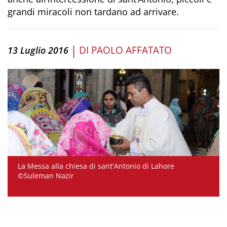
grandi miracoli non tardano ad arrivare.
|
DI
PAOLO AFFATATO
13 Luglio 2016
La Messa alla chiesa di sant'Antonio di Lahore
©Suleman Nazir