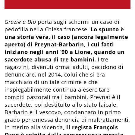
Grazie a Dio
porta sugli schermi un caso di
pedofilia nella Chiesa francese.
Lo spunto è
una storia vera, il caso (ancora legalmente
aperto) di Preynat-Barbarin, i cui fatti
iniziano negli anni ’90 a Lione, quando un
sacerdote abusa di tre bambini.
I tre
ragazzini, divenuti ormai adulti, decidono di
denunciare, nel 2014, colui che si era
macchiato di un tale crimine e che
inspiegabilmente continua a esercitare
compiti pastorali tra i bambini. Preynat è il
sacerdote, poi destituito allo stato laicale.
Barbarin è il vescovo, condannato in primo
grado per omessa denuncia di maltrattamenti.
In merito alla vicenda,
il regista François
Ozon è colpito dalla compresenza morale