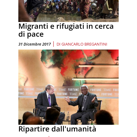
Migranti e rifugiati in cerca
di pace
|
31 Dicembre 2017
DI
GIANCARLO BREGANTINI
Ripartire dall'umanità