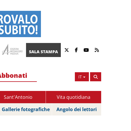
SALA STAMPA
Abbonati
IT
Sant'Antonio
Vita quotidiana
Gallerie fotografiche
Angolo dei lettori