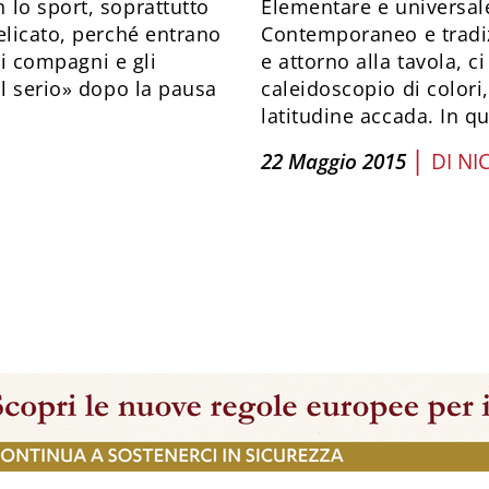
 lo sport, soprattutto
Elementare e universal
elicato, perché entrano
Contemporaneo e tradiz
oi compagni e gli
e attorno alla tavola, c
ul serio» dopo la pausa
caleidoscopio di colori,
latitudine accada. In qua
|
22 Maggio 2015
DI
NI