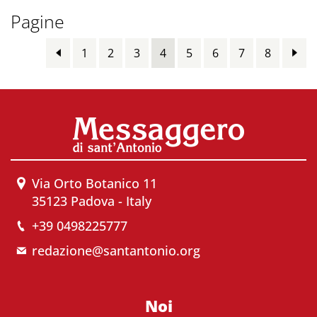
Pagine
1
2
3
4
5
6
7
8
Via Orto Botanico 11
35123 Padova - Italy
+39 0498225777
redazione@santantonio.org
Noi