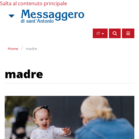
Salta al contenuto principale
IT
Home
madre
madre