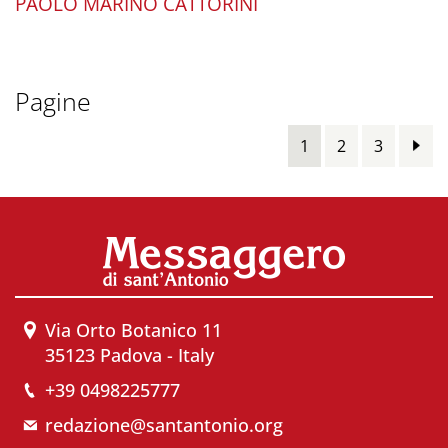
PAOLO MARINO CATTORINI
Pagine
1
2
3
Via Orto Botanico 11
35123 Padova - Italy
+39 0498225777
redazione@santantonio.org