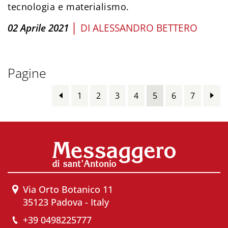
tecnologia e materialismo.
|
02 Aprile 2021
DI
ALESSANDRO BETTERO
Pagine
1
2
3
4
5
6
7
Via Orto Botanico 11
35123 Padova - Italy
+39 0498225777