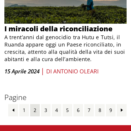
I miracoli della riconciliazione
A trent’anni dal genocidio tra Hutu e Tutsi, il
Ruanda appare oggi un Paese riconciliato, in
crescita, attento alla qualità della vita dei suoi
abitanti e alla cura dell’ambiente.
|
15 Aprile 2024
DI
ANTONIO OLEARI
Pagine
1
2
3
4
5
6
7
8
9