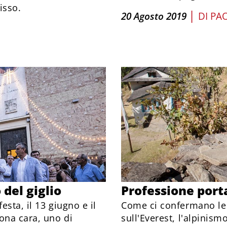
isso.
|
20 Agosto 2019
DI
PA
 del giglio
Professione port
esta, il 13 giugno e il
Come ci confermano le 
ona cara, uno di
sull'Everest, l'alpinism