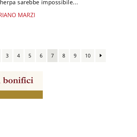
sherpa sarebbe impossibile...
RIANO MARZI
3
4
5
6
7
8
9
10