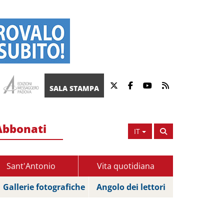
SALA STAMPA
Abbonati
IT
Sant'Antonio
Vita quotidiana
Gallerie fotografiche
Angolo dei lettori