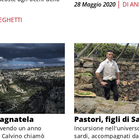
|
28 Maggio 2020
DI
AN
EGHETTI
ragnatela
Pastori, figli di 
vivendo un anno
Incursione nell'univers
o Calvino chiamò
sardi, accompagnati dal