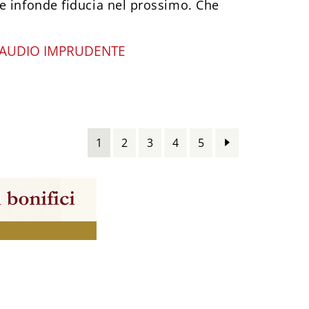
e infonde fiducia nel prossimo. Che
AUDIO IMPRUDENTE
1
2
3
4
5