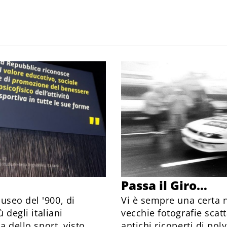
Passa il Giro…
useo del '900, di
Vi è sempre una certa 
ù degli italiani
vecchie fotografie scatta
a dello sport, visto,
antichi ricoperti di pol