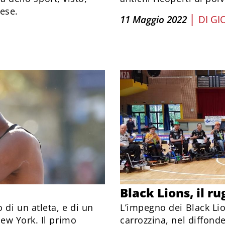
aese.
|
11 Maggio 2022
DI
GI
Black Lions, il r
to di un atleta, e di un
L’impegno dei Black Li
ew York. Il primo
carrozzina, nel diffond