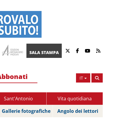
SALA STAMPA
Abbonati
IT
Sant'Antonio
Vita quotidiana
Gallerie fotografiche
Angolo dei lettori