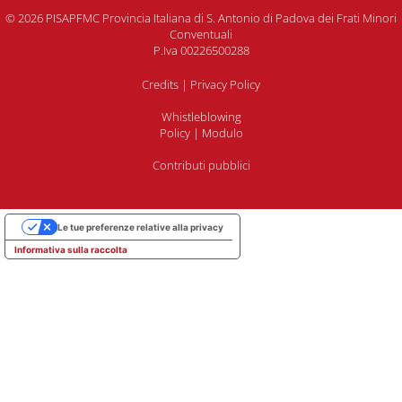
© 2026 PISAPFMC Provincia Italiana di S. Antonio di Padova dei Frati Minori
Conventuali
P.Iva 00226500288
Credits
|
Privacy Policy
Whistleblowing
Policy
|
Modulo
Contributi pubblici
Le tue preferenze relative alla privacy
Informativa sulla raccolta