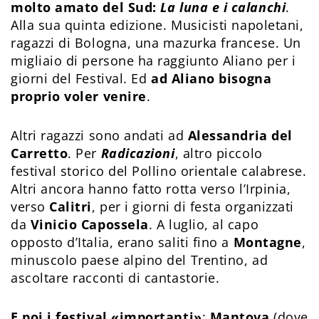
molto amato del Sud:
La luna e i calanchi
.
Alla sua quinta edizione. Musicisti napoletani,
ragazzi di Bologna, una mazurka francese. Un
migliaio di persone ha raggiunto Aliano per i
giorni del Festival. Ed
ad Aliano bisogna
proprio voler venire
.
Altri ragazzi sono andati ad
Alessandria del
Carretto
. Per
Radicazioni
, altro piccolo
festival storico del Pollino orientale calabrese.
Altri ancora hanno fatto rotta verso l’Irpinia,
verso
Calitri
, per i giorni di festa organizzati
da
Vinicio Capossela
. A luglio, al capo
opposto d’Italia, erano saliti fino a
Montagne
,
minuscolo paese alpino del Trentino, ad
ascoltare racconti di cantastorie.
E poi i festival «importanti»
:
Mantova
(dove