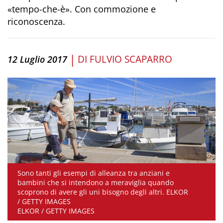
«tempo-che-è». Con commozione e
riconoscenza.
|
DI
FULVIO SCAPARRO
12 Luglio 2017
Sono tanti gli esempi di alleanza tra anziani e
bambini che si intendono a meraviglia quando
scoprono di avere gli uni bisogno degli altri. ELKOR
/ GETTY IMAGES
ELKOR / GETTY IMAGES