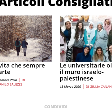
Articoli Consigliat
vita che sempre
Le universitarie o
arte
il muro israelo-
palestinese
|
cembre 2020
DI
ANILO SALEZZE
|
13 Marzo 2020
DI
GIULIA CANAN
CONDIVIDI