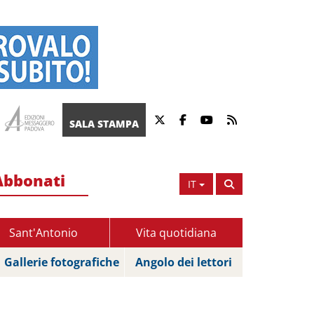
SALA STAMPA
Abbonati
IT
Sant'Antonio
Vita quotidiana
Gallerie fotografiche
Angolo dei lettori