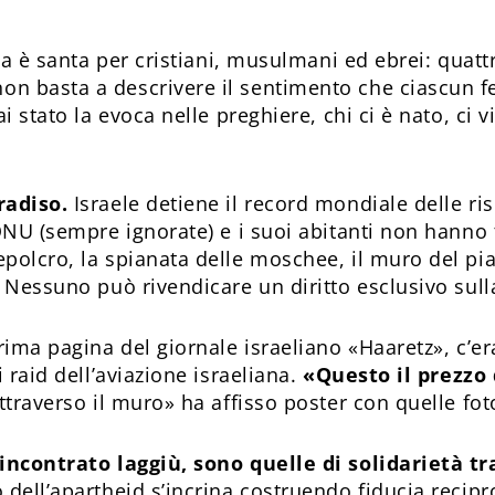
ina è santa per cristiani, musulmani ed ebrei: quatt
n basta a descrivere il sentimento che ciascun f
i stato la evoca nelle preghiere, chi ci è nato, ci vi
radiso.
Israele detiene il record mondiale delle ri
ONU (sempre ignorate) e i suoi abitanti non hanno tut
olcro, la spianata delle moschee, il muro del pian
 Nessuno può rivendicare un diritto esclusivo sull
rima pagina del giornale israeliano «Haaretz», c’e
 raid dell’aviazione israeliana.
«Questo il prezzo
ttraverso il muro» ha affisso poster con quelle foto
incontrato laggiù, sono quelle di solidarietà tra
 dell’apartheid s’incrina costruendo fiducia recipr