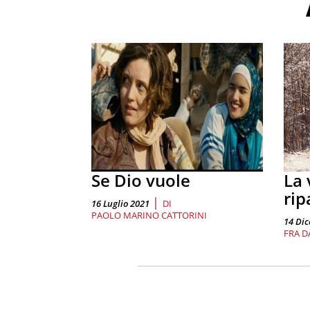
Se Dio vuole
La 
rip
|
16 Luglio 2021
DI
PAOLO MARINO CATTORINI
14 Di
FRA D