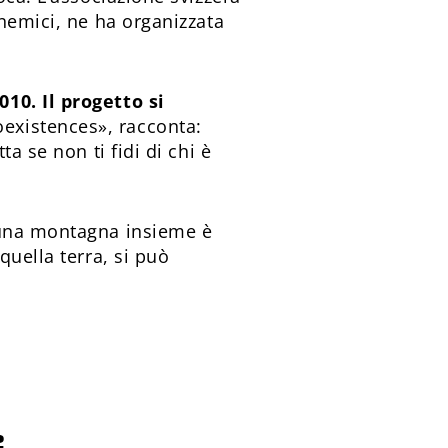
 nemici, ne ha organizzata
10. Il progetto si
oexistences», racconta:
a se non ti fidi di chi è
una montagna insieme è
uella terra, si può