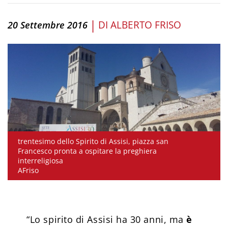
|
DI
ALBERTO FRISO
20 Settembre 2016
trentesimo dello Spirito di Assisi, piazza san
Francesco pronta a ospitare la preghiera
interreligiosa
AFriso
“Lo spirito di Assisi ha 30 anni, ma
è