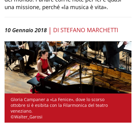
una missione, perché «la musica è vita».
|
DI
STEFANO MARCHETTI
10 Gennaio 2018
Gloria Campaner a «La Fenice», dove lo scorso
ottobre si è esibita con la Filarmonica del teatro
veneziano.
©Walter_Garosi